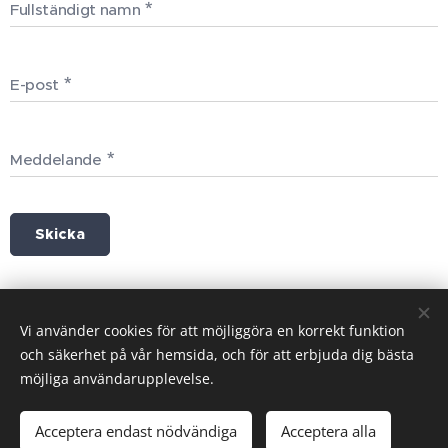
Fullständigt namn
E-post
Meddelande
Skicka
Vi använder cookies för att möjliggöra en korrekt funktion
och säkerhet på vår hemsida, och för att erbjuda dig bästa
Cookies
möjliga användarupplevelse.
Språk
Acceptera endast nödvändiga
Acceptera alla
Svenska
American English