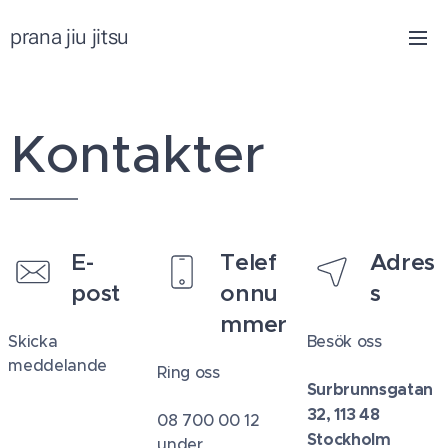
prana jiu jitsu
Kontakter
E-
Telef
Adres
post
onnu
s
mmer
Skicka
Besök oss
meddelande
Ring oss
Surbrunnsgatan
32, 113 48
08 700 00 12
Stockholm
under